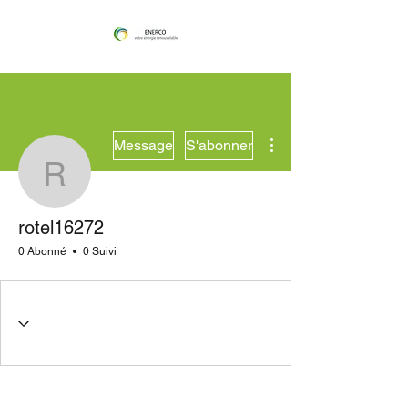
Plus d'actions
Message
S'abonner
rotel16272
rotel16272
0 Abonné
0 Suivi