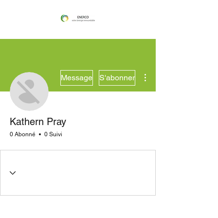
Plus d'actions
Message
S'abonner
Kathern Pray
0 Abonné
0 Suivi