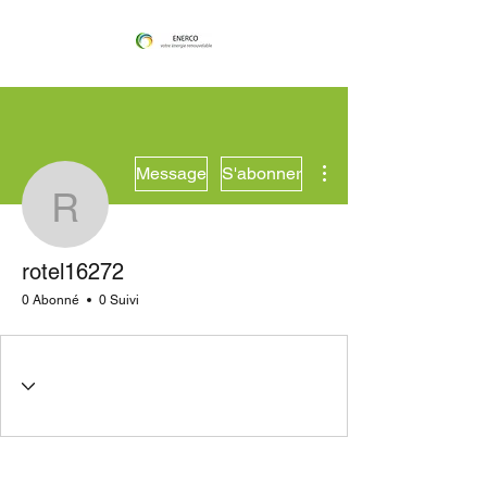
Plus d'actions
Message
S'abonner
rotel16272
rotel16272
0 Abonné
0 Suivi